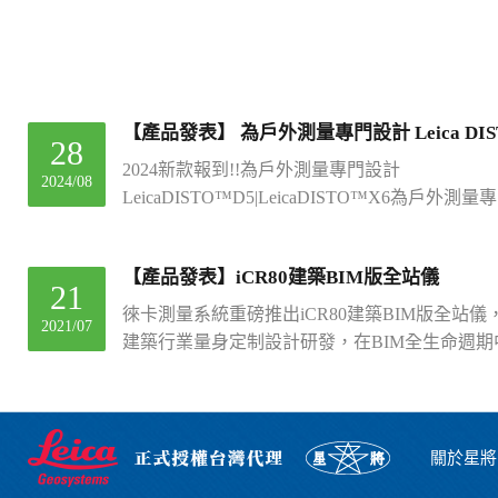
28
2024新款報到!!為戶外測量專門設計
2024/08
LeicaDISTO™D5|LeicaDISTO™X6為戶外測
LeicaDISTO™D5和LeicaDISTO™X6，憑
能以及與LeicaDISTO™Plan應用程式的兼容
【產品發表】iCR80建築BIM版全站儀
情境中迅速且高效地完成任務。LeicaDISTO™
21
工學的觸控操作外，還配備了極其堅固的外殼、I
徠卡測量系統重磅推出iCR80建築BIM版全站
2021/07
防刮顯示玻璃，即使在惡劣的環境下也能輕鬆應
建築行業量身定制設計研發，在BIM全生命週
LeicaDISTO™D5-StrongOutdoorsLeicaDISTO™X
設計資料與真實世界的“橋樑”，將BIM設計模
RobustandVersatile更多功能介紹：如何將LeicaD
接轉化為精確點位，將放樣點位精確地反映到建
LeicaDISTOPlan應用程式連接IOS?LeicaDIST
差也能呈現！放樣完成後將放樣資料再次導回B
助您完成記錄和可視化測量的關鍵任務，讓您輕
進行對比分析，優化模型，最後輸出現場作業的
關於星將
一步。LeicaDISTO™X6-如何進行點對點測量
步提升行業施工品質和效率！高效的單人BIM測